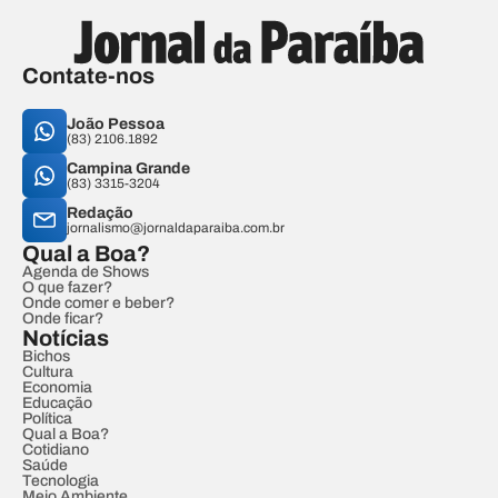
Contate-nos
João Pessoa
(83) 2106.1892
Campina Grande
(83) 3315-3204
Redação
jornalismo@jornaldaparaiba.com.br
Qual a Boa?
Agenda de Shows
O que fazer?
Onde comer e beber?
Onde ficar?
Notícias
Bichos
Cultura
Economia
Educação
Política
Qual a Boa?
Cotidiano
Saúde
Tecnologia
Meio Ambiente