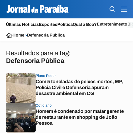
Entretenimento
Bl
Últimas Notícias
Esportes
Política
Qual a Boa?
Home
>
Defensoria Pública
Resultados para a tag:
Defensoria Pública
Pleno Poder
Com 5 toneladas de peixes mortos, MP,
Polícia Civil e Defensoria apuram
desastre ambiental em CG
Cotidiano
Homem é condenado por matar gerente
de restaurante em shopping de João
Pessoa