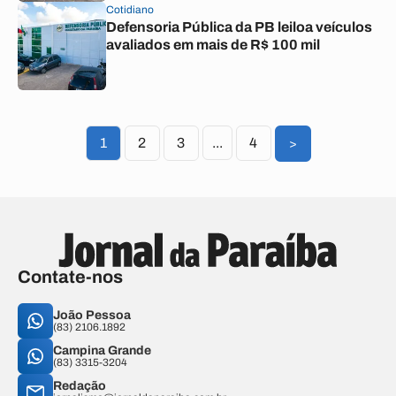
Cotidiano
Defensoria Pública da PB leiloa veículos
avaliados em mais de R$ 100 mil
1
2
3
...
4
>
Contate-nos
João Pessoa
(83) 2106.1892
Campina Grande
(83) 3315-3204
Redação