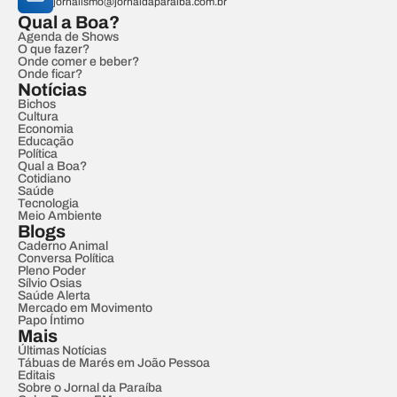
jornalismo@jornaldaparaiba.com.br
Qual a Boa?
Agenda de Shows
O que fazer?
Onde comer e beber?
Onde ficar?
Notícias
Bichos
Cultura
Economia
Educação
Política
Qual a Boa?
Cotidiano
Saúde
Tecnologia
Meio Ambiente
Blogs
Caderno Animal
Conversa Política
Pleno Poder
Sílvio Osias
Saúde Alerta
Mercado em Movimento
Papo Íntimo
Mais
Últimas Notícias
Tábuas de Marés em João Pessoa
Editais
Sobre o Jornal da Paraíba