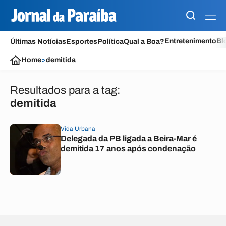
Entretenimento
Bl
Últimas Notícias
Esportes
Política
Qual a Boa?
Home
>
demitida
Resultados para a tag:
demitida
Vida Urbana
Delegada da PB ligada a Beira-Mar é
demitida 17 anos após condenação