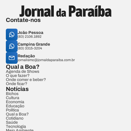
Contate-nos
João Pessoa
(83) 2106.1892
Campina Grande
(83) 3315-3204
Redação
jornalismo@jornaldaparaiba.com.br
Qual a Boa?
Agenda de Shows
O que fazer?
Onde comer e beber?
Onde ficar?
Notícias
Bichos
Cultura
Economia
Educação
Política
Qual a Boa?
Cotidiano
Saúde
Tecnologia
Meio Ambiente