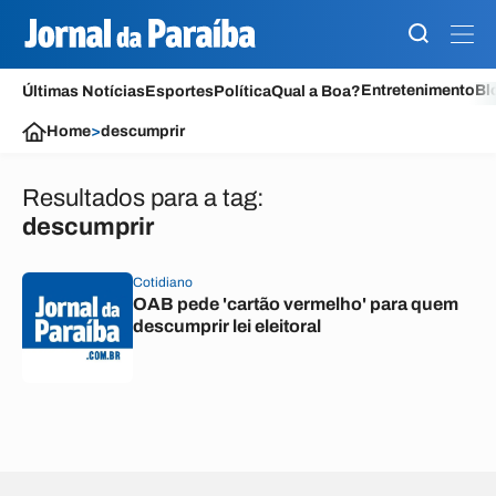
Entretenimento
Bl
Últimas Notícias
Esportes
Política
Qual a Boa?
Home
>
descumprir
Resultados para a tag:
descumprir
Cotidiano
OAB pede 'cartão vermelho' para quem
descumprir lei eleitoral