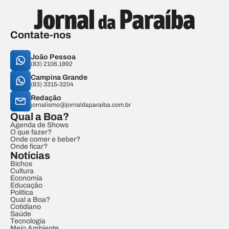
Contate-nos
João Pessoa
(83) 2106.1892
Campina Grande
(83) 3315-3204
Redação
jornalismo@jornaldaparaiba.com.br
Qual a Boa?
Agenda de Shows
O que fazer?
Onde comer e beber?
Onde ficar?
Notícias
Bichos
Cultura
Economia
Educação
Política
Qual a Boa?
Cotidiano
Saúde
Tecnologia
Meio Ambiente