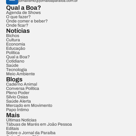
jornalismo@jornaldaparaiba.com.br
Qual a Boa?
Agenda de Shows
O que fazer?
Onde comer e beber?
Onde ficar?
Notícias
Bichos
Cultura
Economia
Educação
Política
Qual a Boa?
Cotidiano
Saúde
Tecnologia
Meio Ambiente
Blogs
Caderno Animal
Conversa Política
Pleno Poder
Sílvio Osias
Saúde Alerta
Mercado em Movimento
Papo Íntimo
Mais
Últimas Notícias
Tábuas de Marés em João Pessoa
Editais
Sobre o Jornal da Paraíba