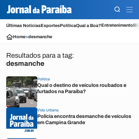
Entretenimento
Bl
Últimas Notícias
Esportes
Política
Qual a Boa?
Home
>
desmanche
Resultados para a tag:
desmanche
Política
Qual o destino de veículos roubados e
furtados na Paraíba?
Vida Urbana
Polícia encontra desmanche de veículos
em Campina Grande