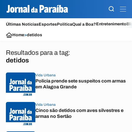
Entretenimento
Bl
Últimas Notícias
Esportes
Política
Qual a Boa?
Home
>
detidos
Resultados para a tag:
detidos
Vida Urbana
Polícia prende sete suspeitos com armas
em Alagoa Grande
Vida Urbana
Cinco são detidos com aves silvestres e
armas no Sertão