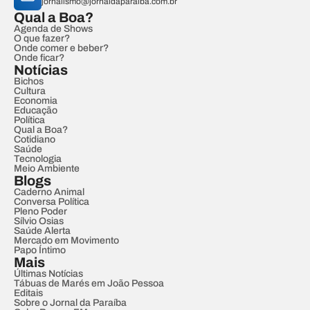
jornalismo@jornaldaparaiba.com.br
Qual a Boa?
Agenda de Shows
O que fazer?
Onde comer e beber?
Onde ficar?
Notícias
Bichos
Cultura
Economia
Educação
Política
Qual a Boa?
Cotidiano
Saúde
Tecnologia
Meio Ambiente
Blogs
Caderno Animal
Conversa Política
Pleno Poder
Sílvio Osias
Saúde Alerta
Mercado em Movimento
Papo Íntimo
Mais
Últimas Notícias
Tábuas de Marés em João Pessoa
Editais
Sobre o Jornal da Paraíba