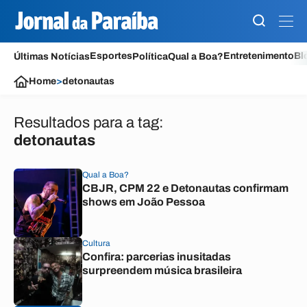
Esportes
Entretenimento
Bl
Últimas Notícias
Política
Qual a Boa?
Home
>
detonautas
Resultados para a tag:
detonautas
Qual a Boa?
CBJR, CPM 22 e Detonautas confirmam
shows em João Pessoa
Cultura
Confira: parcerias inusitadas
surpreendem música brasileira