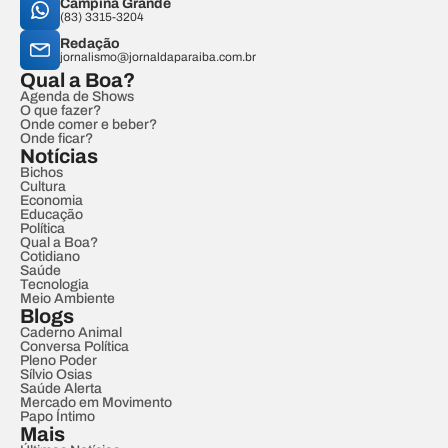
Campina Grande
(83) 3315-3204
Redação
jornalismo@jornaldaparaiba.com.br
Qual a Boa?
Agenda de Shows
O que fazer?
Onde comer e beber?
Onde ficar?
Notícias
Bichos
Cultura
Economia
Educação
Política
Qual a Boa?
Cotidiano
Saúde
Tecnologia
Meio Ambiente
Blogs
Caderno Animal
Conversa Política
Pleno Poder
Sílvio Osias
Saúde Alerta
Mercado em Movimento
Papo Íntimo
Mais