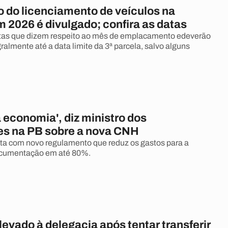
o do licenciamento de veículos na
 2026 é divulgado; confira as datas
ltas que dizem respeito ao mês de emplacamento edeverão
ralmente até a data limite da 3ª parcela, salvo alguns
 a economia', diz ministro dos
es na PB sobre a nova CNH
a com novo regulamento que reduz os gastos para a
cumentação em até 80%.
evado à delegacia após tentar transferir