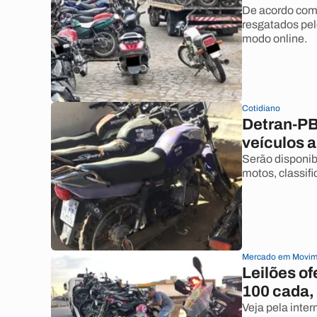
De acordo com 
resgatados pel
modo online.
Cotidiano
Detran-PB 
veículos 
Serão disponibi
motos, classif
Mercado em Movim
Leilões of
100 cada,
Veja pela inter