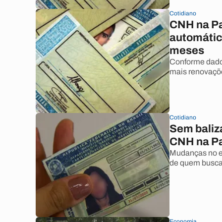
Cotidiano
CNH na Pa
automátic
meses
Conforme dados
mais renovaçõ
Cotidiano
Sem baliza
CNH na P
Mudanças no ex
de quem busca
Economia