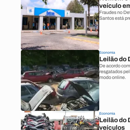
veículo e
Fraudes no Det
Santos está pr
Economia
Leilão do 
De acordo com 
resgatados pel
modo online.
Economia
Leilão do 
veículos