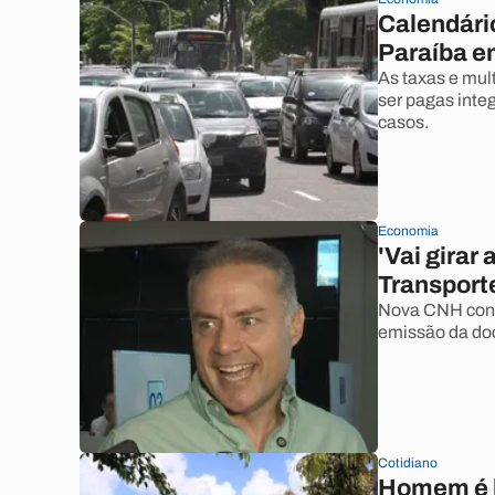
Calendári
Paraíba em
As taxas e mu
ser pagas integ
casos.
Economia
'Vai girar
Transport
Nova CNH cont
emissão da do
Cotidiano
Homem é l