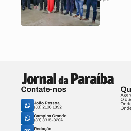
Contate-nos
Qu
Agen
O qu
João Pessoa
Onde
(83) 2106.1892
Onde
Campina Grande
(83) 3315-3204
Redação