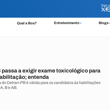
Siga 
Siga 
Entretenimento
Blogs
Qual a Boa?
 passa a exigir exame toxicológico para
abilitação; entenda
 do Detran-PB é válida para os candidatos às habilitações
 A, B e AB.