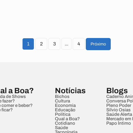
1
2
3
...
4
Próximo
al a Boa?
Notícias
Blogs
da de Shows
Bichos
Caderno Ani
e fazer?
Cultura
Conversa Pol
 comer e beber?
Economia
Pleno Poder
 ficar?
Educação
Sílvio Osias
Política
Saúde Alerta
Qual a Boa?
Mercado em
Cotidiano
Papo Íntimo
Saúde
Tecnologia