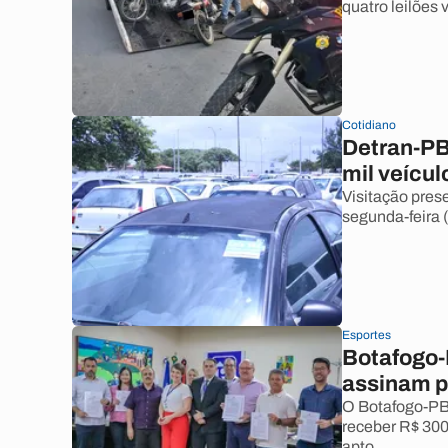
quatro leilões 
Cotidiano
Detran-PB 
mil veícul
Visitação prese
segunda-feira 
Esportes
Botafogo-
assinam p
O Botafogo-PB 
receber R$ 300 
apto.