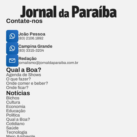
Contate-nos
João Pessoa
(83) 2106.1892
Campina Grande
(83) 3315-3204
Redação
jornalismo@jornaldaparaiba.com.br
Qual a Boa?
Agenda de Shows
O que fazer?
Onde comer e beber?
Onde ficar?
Notícias
Bichos
Cultura
Economia
Educação
Política
Qual a Boa?
Cotidiano
Saúde
Tecnologia
Meio Ambiente