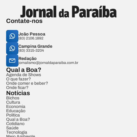
Contate-nos
João Pessoa
(83) 2106.1892
Campina Grande
(83) 3315-3204
Redação
jornalismo@jornaldaparaiba.com.br
Qual a Boa?
Agenda de Shows
O que fazer?
Onde comer e beber?
Onde ficar?
Notícias
Bichos
Cultura
Economia
Educação
Política
Qual a Boa?
Cotidiano
Saúde
Tecnologia
Meio Ambiente