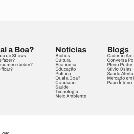
al a Boa?
Notícias
Blogs
da de Shows
Bichos
Caderno Ani
e fazer?
Cultura
Conversa Pol
 comer e beber?
Economia
Pleno Poder
 ficar?
Educação
Sílvio Osias
Política
Saúde Alerta
Qual a Boa?
Mercado em
Cotidiano
Papo Íntimo
Saúde
Tecnologia
Meio Ambiente