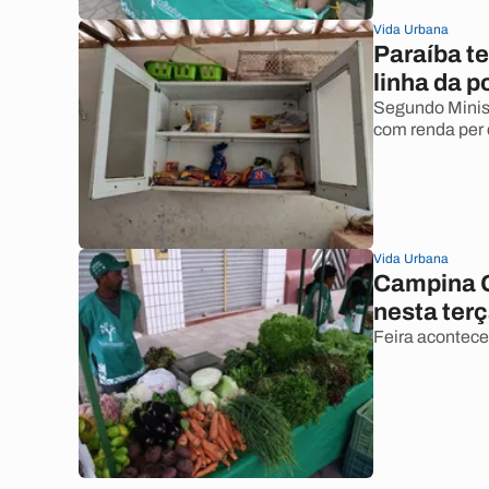
Vida Urbana
Paraíba te
linha da p
Segundo Minist
com renda per 
Vida Urbana
Campina G
nesta terç
Feira acontece