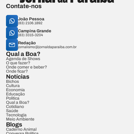
Contate-nos
João Pessoa
(83) 2106.1892
Campina Grande
(83) 3315-3204
Redação
jornalismo@jornaldaparaiba.com.br
Qual a Boa?
Agenda de Shows
O que fazer?
Onde comer e beber?
Onde ficar?
Notícias
Bichos
Cultura
Economia
Educação
Política
Qual a Boa?
Cotidiano
Saúde
Tecnologia
Meio Ambiente
Blogs
Caderno Animal
Conversa Política