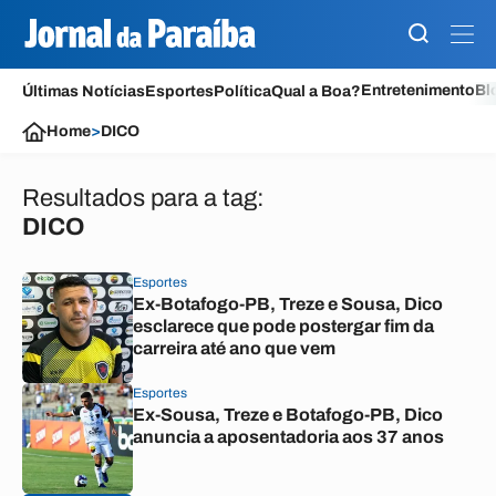
Entretenimento
Bl
Últimas Notícias
Esportes
Política
Qual a Boa?
Home
>
DICO
Resultados para a tag:
DICO
Esportes
Ex-Botafogo-PB, Treze e Sousa, Dico
esclarece que pode postergar fim da
carreira até ano que vem
Esportes
Ex-Sousa, Treze e Botafogo-PB, Dico
anuncia a aposentadoria aos 37 anos