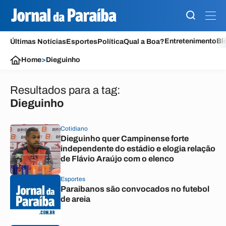
Entretenimento
Bl
Últimas Notícias
Esportes
Política
Qual a Boa?
Home
>
Dieguinho
Resultados para a tag:
Dieguinho
Cotidiano
Dieguinho quer Campinense forte
independente do estádio e elogia relação
de Flávio Araújo com o elenco
Esportes
Paraibanos são convocados no futebol
de areia