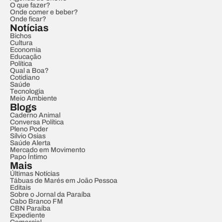
O que fazer?
Onde comer e beber?
Onde ficar?
Notícias
Bichos
Cultura
Economia
Educação
Política
Qual a Boa?
Cotidiano
Saúde
Tecnologia
Meio Ambiente
Blogs
Caderno Animal
Conversa Política
Pleno Poder
Sílvio Osias
Saúde Alerta
Mercado em Movimento
Papo Íntimo
Mais
Últimas Notícias
Tábuas de Marés em João Pessoa
Editais
Sobre o Jornal da Paraíba
Cabo Branco FM
CBN Paraíba
Expediente