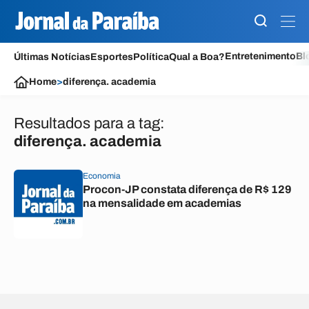
Entretenimento
Bl
Últimas Notícias
Esportes
Política
Qual a Boa?
Home
>
diferença. academia
Resultados para a tag:
diferença. academia
Economia
Procon-JP constata diferença de R$ 129
na mensalidade em academias