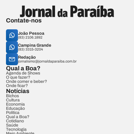
Contate-nos
João Pessoa
(83) 2106.1892
Campina Grande
(83) 3315-3204
Redação
jornalismo@jornaldaparaiba.com.br
Qual a Boa?
Agenda de Shows
O que fazer?
Onde comer e beber?
Onde ficar?
Notícias
Bichos
Cultura
Economia
Educação
Política
Qual a Boa?
Cotidiano
Saúde
Tecnologia
Meio Ambiente