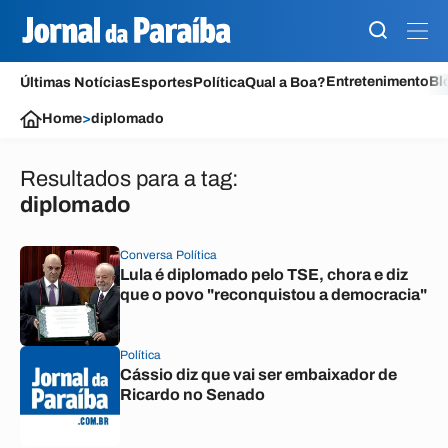
Entretenimento
Bl
Últimas Notícias
Esportes
Política
Qual a Boa?
Home
>
diplomado
Resultados para a tag:
diplomado
Conversa Política
Lula é diplomado pelo TSE, chora e diz
que o povo "reconquistou a democracia"
Política
Cássio diz que vai ser embaixador de
Ricardo no Senado