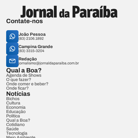
Contate-nos
João Pessoa
(83) 2106.1892
Campina Grande
(83) 3315-3204
Redação
jornalismo@jornaldaparaiba.com.br
Qual a Boa?
Agenda de Shows
O que fazer?
Onde comer e beber?
Onde ficar?
Notícias
Bichos
Cultura
Economia
Educação
Política
Qual a Boa?
Cotidiano
Saúde
Tecnologia
Meio Ambiente