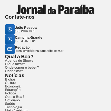
Contate-nos
João Pessoa
(83) 2106.1892
Campina Grande
(83) 3315-3204
Redação
jornalismo@jornaldaparaiba.com.br
Qual a Boa?
Agenda de Shows
O que fazer?
Onde comer e beber?
Onde ficar?
Notícias
Bichos
Cultura
Economia
Educação
Política
Qual a Boa?
Cotidiano
Saúde
Tecnologia
Meio Ambiente