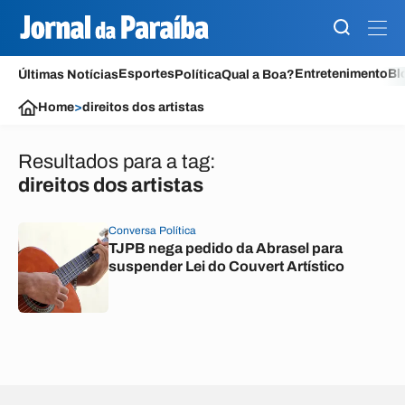
Esportes
Entretenimento
Bl
Últimas Notícias
Política
Qual a Boa?
Home
>
direitos dos artistas
Resultados para a tag:
direitos dos artistas
Conversa Política
TJPB nega pedido da Abrasel para
suspender Lei do Couvert Artístico