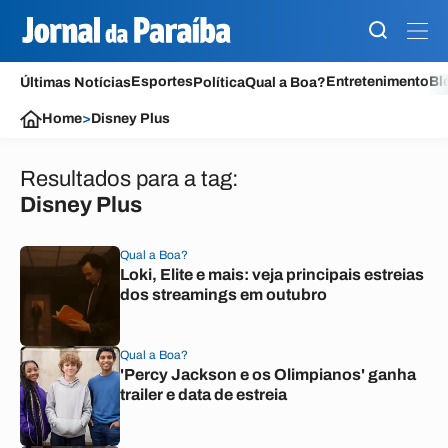
Esportes
Entretenimento
Bl
Últimas Notícias
Política
Qual a Boa?
Home
>
Disney Plus
Resultados para a tag:
Disney Plus
Qual a Boa?
Loki, Elite e mais: veja principais estreias
dos streamings em outubro
Qual a Boa?
'Percy Jackson e os Olimpianos' ganha
trailer e data de estreia