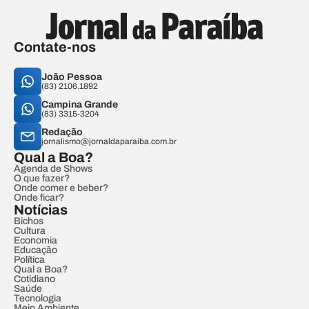
Contate-nos
João Pessoa
(83) 2106.1892
Campina Grande
(83) 3315-3204
Redação
jornalismo@jornaldaparaiba.com.br
Qual a Boa?
Agenda de Shows
O que fazer?
Onde comer e beber?
Onde ficar?
Notícias
Bichos
Cultura
Economia
Educação
Política
Qual a Boa?
Cotidiano
Saúde
Tecnologia
Meio Ambiente