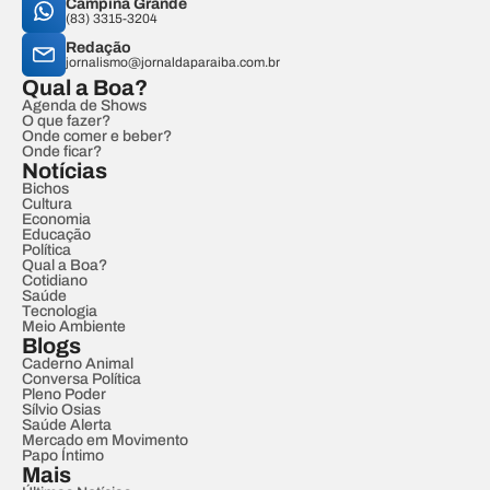
Campina Grande
(83) 3315-3204
Redação
jornalismo@jornaldaparaiba.com.br
Qual a Boa?
Agenda de Shows
O que fazer?
Onde comer e beber?
Onde ficar?
Notícias
Bichos
Cultura
Economia
Educação
Política
Qual a Boa?
Cotidiano
Saúde
Tecnologia
Meio Ambiente
Blogs
Caderno Animal
Conversa Política
Pleno Poder
Sílvio Osias
Saúde Alerta
Mercado em Movimento
Papo Íntimo
Mais