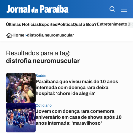
Entretenimento
Bl
Últimas Notícias
Esportes
Política
Qual a Boa?
Home
>
distrofia neuromuscular
Resultados para a tag:
distrofia neuromuscular
Saúde
Paraibana que viveu mais de 10 anos
internada com doença rara deixa
hospital: 'chorei de alegria'
Cotidiano
Jovem com doença rara comemora
aniversário em casa de shows após 10
anos internada: 'maravilhoso'