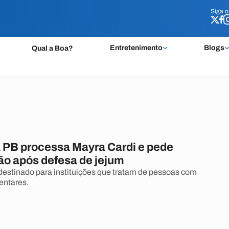
Siga 
Siga 
Entretenimento
Blogs
Qual a Boa?
 PB processa Mayra Cardi e pede
ão após defesa de jejum
 destinado para instituições que tratam de pessoas com
entares.