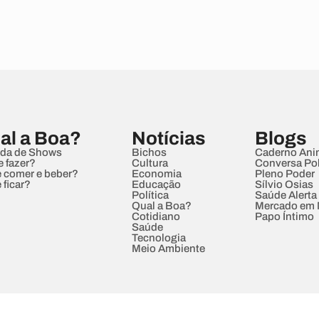
al a Boa?
Notícias
Blogs
da de Shows
Bichos
Caderno Ani
e fazer?
Cultura
Conversa Pol
 comer e beber?
Economia
Pleno Poder
 ficar?
Educação
Sílvio Osias
Política
Saúde Alerta
Qual a Boa?
Mercado em
Cotidiano
Papo Íntimo
Saúde
Tecnologia
Meio Ambiente