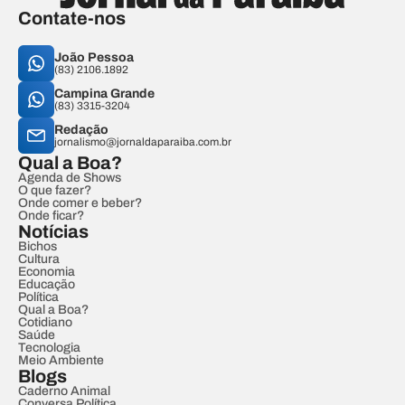
Contate-nos
João Pessoa
(83) 2106.1892
Campina Grande
(83) 3315-3204
Redação
jornalismo@jornaldaparaiba.com.br
Qual a Boa?
Agenda de Shows
O que fazer?
Onde comer e beber?
Onde ficar?
Notícias
Bichos
Cultura
Economia
Educação
Política
Qual a Boa?
Cotidiano
Saúde
Tecnologia
Meio Ambiente
Blogs
Caderno Animal
Conversa Política