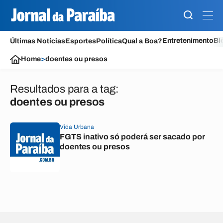
Entretenimento
Bl
Últimas Notícias
Esportes
Política
Qual a Boa?
Home
>
doentes ou presos
Resultados para a tag:
doentes ou presos
Vida Urbana
FGTS inativo só poderá ser sacado por
doentes ou presos