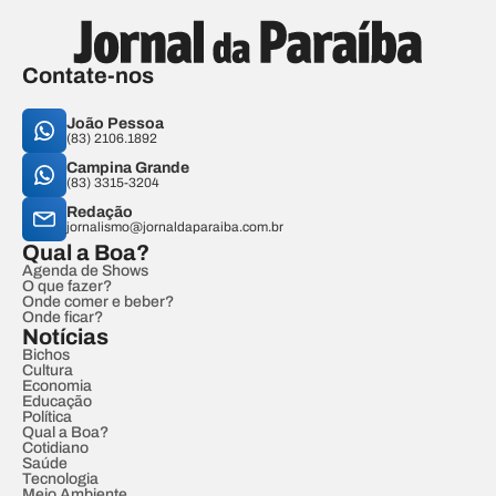
Contate-nos
João Pessoa
(83) 2106.1892
Campina Grande
(83) 3315-3204
Redação
jornalismo@jornaldaparaiba.com.br
Qual a Boa?
Agenda de Shows
O que fazer?
Onde comer e beber?
Onde ficar?
Notícias
Bichos
Cultura
Economia
Educação
Política
Qual a Boa?
Cotidiano
Saúde
Tecnologia
Meio Ambiente