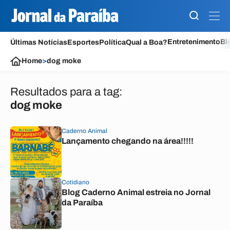
Entretenimento
Bl
Últimas Notícias
Esportes
Política
Qual a Boa?
Home
>
dog moke
Resultados para a tag:
dog moke
Caderno Animal
Lançamento chegando na área!!!!!
Cotidiano
Blog Caderno Animal estreia no Jornal
da Paraíba