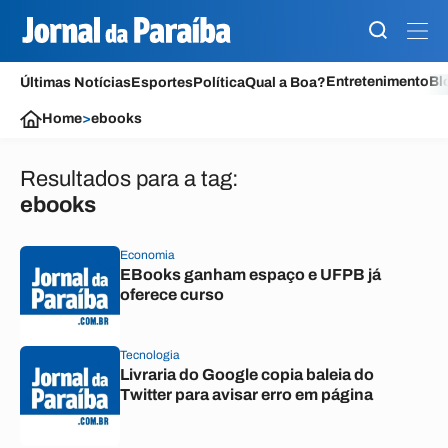
Entretenimento
Bl
Últimas Notícias
Esportes
Política
Qual a Boa?
Home
>
ebooks
Resultados para a tag:
ebooks
Economia
EBooks ganham espaço e UFPB já
oferece curso
Tecnologia
Livraria do Google copia baleia do
Twitter para avisar erro em página