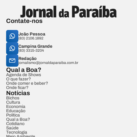
Contate-nos
João Pessoa
(83) 2106.1892
Campina Grande
(83) 3315-3204
Redação
jornalismo@jornaldaparaiba.com.br
Qual a Boa?
Agenda de Shows
O que fazer?
Onde comer e beber?
Onde ficar?
Notícias
Bichos
Cultura
Economia
Educação
Política
Qual a Boa?
Cotidiano
Saúde
Tecnologia
Meio Ambiente