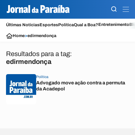
Entretenimento
Bl
Últimas Notícias
Esportes
Política
Qual a Boa?
Home
>
edirmendonça
Resultados para a tag:
edirmendonça
Política
Advogado move ação contra a permuta
da Acadepol