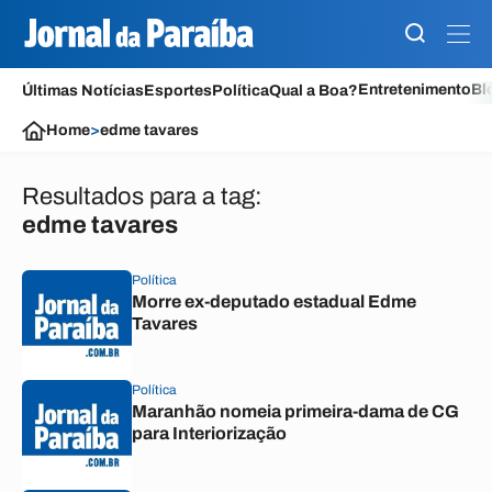
Entretenimento
Bl
Últimas Notícias
Esportes
Política
Qual a Boa?
Home
>
edme tavares
Resultados para a tag:
edme tavares
Política
Morre ex-deputado estadual Edme
Tavares
Política
Maranhão nomeia primeira-dama de CG
para Interiorização