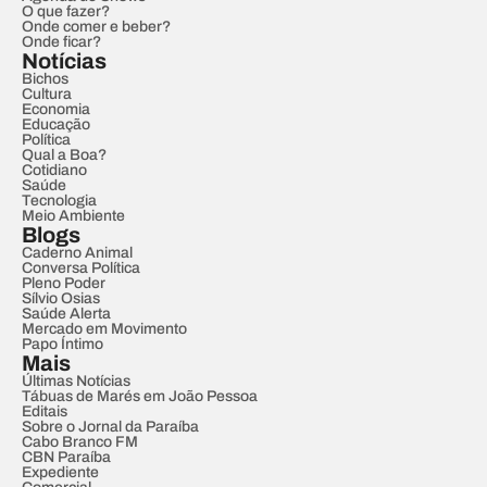
O que fazer?
Onde comer e beber?
Onde ficar?
Notícias
Bichos
Cultura
Economia
Educação
Política
Qual a Boa?
Cotidiano
Saúde
Tecnologia
Meio Ambiente
Blogs
Caderno Animal
Conversa Política
Pleno Poder
Sílvio Osias
Saúde Alerta
Mercado em Movimento
Papo Íntimo
Mais
Últimas Notícias
Tábuas de Marés em João Pessoa
Editais
Sobre o Jornal da Paraíba
Cabo Branco FM
CBN Paraíba
Expediente