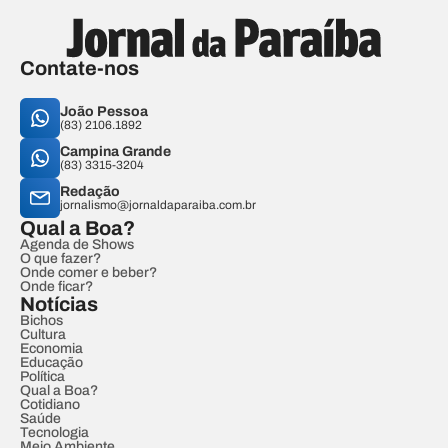
Contate-nos
João Pessoa
(83) 2106.1892
Campina Grande
(83) 3315-3204
Redação
jornalismo@jornaldaparaiba.com.br
Qual a Boa?
Agenda de Shows
O que fazer?
Onde comer e beber?
Onde ficar?
Notícias
Bichos
Cultura
Economia
Educação
Política
Qual a Boa?
Cotidiano
Saúde
Tecnologia
Meio Ambiente