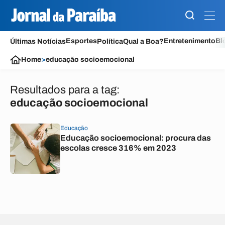
Esportes
Entretenimento
Bl
Últimas Notícias
Política
Qual a Boa?
Home
>
educação socioemocional
Resultados para a tag:
educação socioemocional
Educação
Educação socioemocional: procura das
escolas cresce 316% em 2023