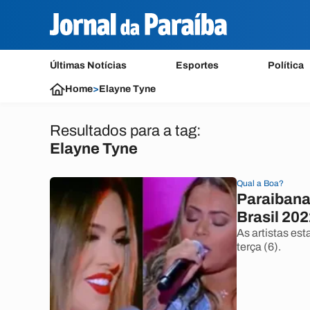
Últimas Notícias
Esportes
Política
Home
>
Elayne Tyne
Resultados para a tag:
Elayne Tyne
Qual a Boa?
Paraibana
Brasil 20
As artistas es
terça (6).