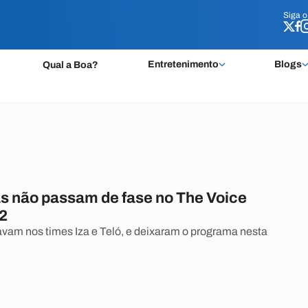
Siga 
Siga 
Entretenimento
Blogs
Qual a Boa?
s não passam de fase no The Voice
22
tavam nos times Iza e Teló, e deixaram o programa nesta