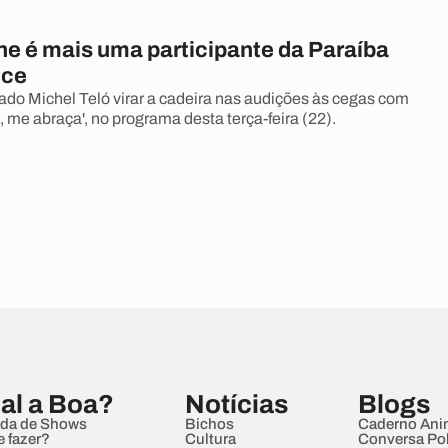
ne é mais uma participante da Paraíba
ice
urado Michel Teló virar a cadeira nas audições às cegas com
, me abraça', no programa desta terça-feira (22).
al a Boa?
Notícias
Blogs
da de Shows
Bichos
Caderno Ani
e fazer?
Cultura
Conversa Pol