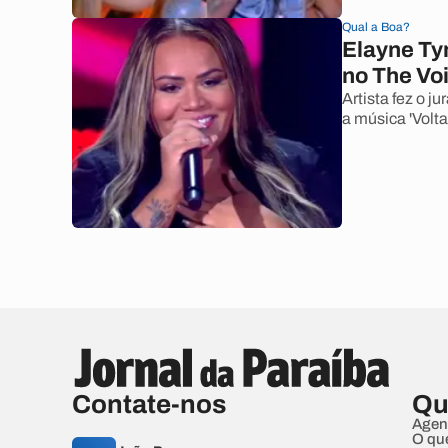
Qual a Boa?
Elayne Ty
no The Vo
Artista fez o j
a música 'Volta
Contate-nos
Qu
Agen
O qu