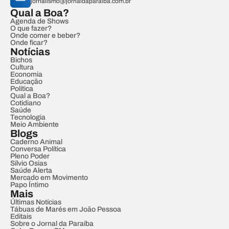
jornalismo@jornaldaparaiba.com.br
Qual a Boa?
Agenda de Shows
O que fazer?
Onde comer e beber?
Onde ficar?
Notícias
Bichos
Cultura
Economia
Educação
Política
Qual a Boa?
Cotidiano
Saúde
Tecnologia
Meio Ambiente
Blogs
Caderno Animal
Conversa Política
Pleno Poder
Sílvio Osias
Saúde Alerta
Mercado em Movimento
Papo Íntimo
Mais
Últimas Notícias
Tábuas de Marés em João Pessoa
Editais
Sobre o Jornal da Paraíba