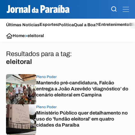
Esportes
Entretenimento
Bl
Últimas Notícias
Política
Qual a Boa?
Home
>
eleitoral
Resultados para a tag:
eleitoral
Pleno Poder
Mantendo pré-candidatura, Falcão
entrega a João Azevêdo ‘diagnóstico’ do
cenário eleitoral em Campina
Pleno Poder
Ministério Público quer detalhamento no
uso do 'fundão eleitoral' em quatro
cidades da Paraíba