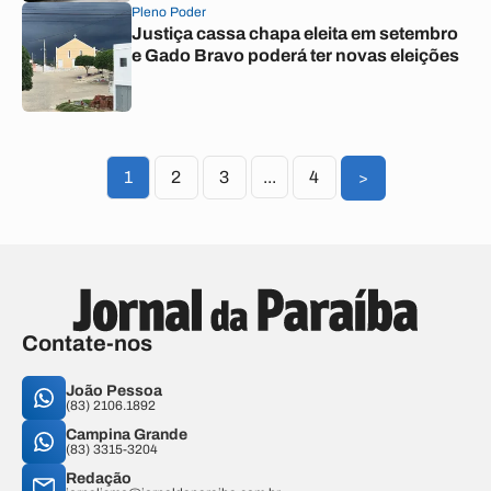
Pleno Poder
Justiça cassa chapa eleita em setembro
e Gado Bravo poderá ter novas eleições
1
2
3
...
4
>
Contate-nos
João Pessoa
(83) 2106.1892
Campina Grande
(83) 3315-3204
Redação