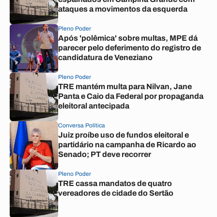
ataques a movimentos da esquerda
Pleno Poder
Após 'polêmica' sobre multas, MPE dá
parecer pelo deferimento do registro de
candidatura de Veneziano
Pleno Poder
TRE mantém multa para Nilvan, Jane
Panta e Caio da Federal por propaganda
eleitoral antecipada
Conversa Política
Juiz proíbe uso de fundos eleitoral e
partidário na campanha de Ricardo ao
Senado; PT deve recorrer
Pleno Poder
TRE cassa mandatos de quatro
vereadores de cidade do Sertão