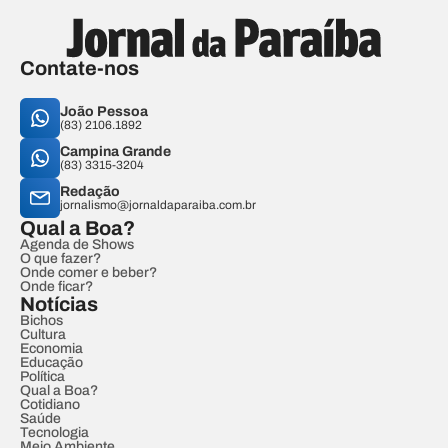
Contate-nos
João Pessoa
(83) 2106.1892
Campina Grande
(83) 3315-3204
Redação
jornalismo@jornaldaparaiba.com.br
Qual a Boa?
Agenda de Shows
O que fazer?
Onde comer e beber?
Onde ficar?
Notícias
Bichos
Cultura
Economia
Educação
Política
Qual a Boa?
Cotidiano
Saúde
Tecnologia
Meio Ambiente