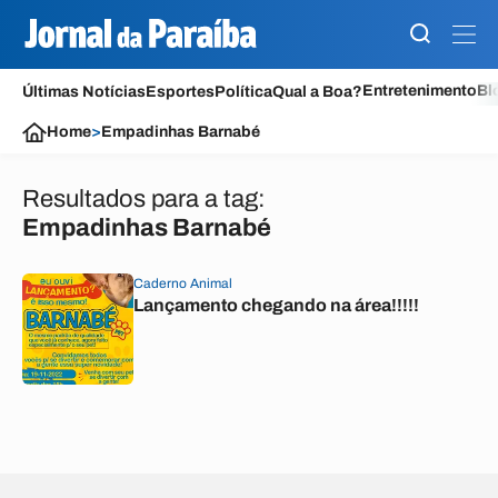
Entretenimento
Bl
Últimas Notícias
Esportes
Política
Qual a Boa?
Home
>
Empadinhas Barnabé
Resultados para a tag:
Empadinhas Barnabé
Caderno Animal
Lançamento chegando na área!!!!!