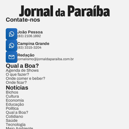
Contate-nos
João Pessoa
(83) 2106.1892
Campina Grande
(83) 3315-3204
Redação
jornalismo@jornaldaparaiba.com.br
Qual a Boa?
Agenda de Shows
O que fazer?
Onde comer e beber?
Onde ficar?
Notícias
Bichos
Cultura
Economia
Educação
Política
Qual a Boa?
Cotidiano
Saúde
Tecnologia
Meio Ambiente