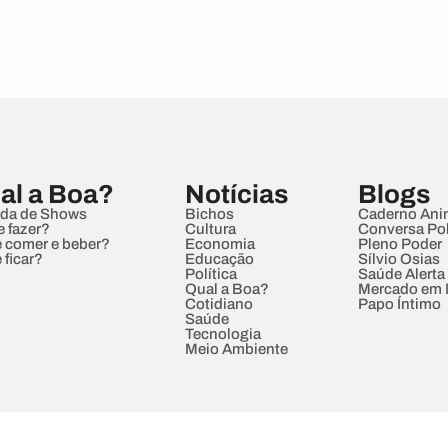
al a Boa?
Notícias
Blogs
da de Shows
Bichos
Caderno Ani
e fazer?
Cultura
Conversa Pol
 comer e beber?
Economia
Pleno Poder
 ficar?
Educação
Sílvio Osias
Política
Saúde Alerta
Qual a Boa?
Mercado em
Cotidiano
Papo Íntimo
Saúde
Tecnologia
Meio Ambiente