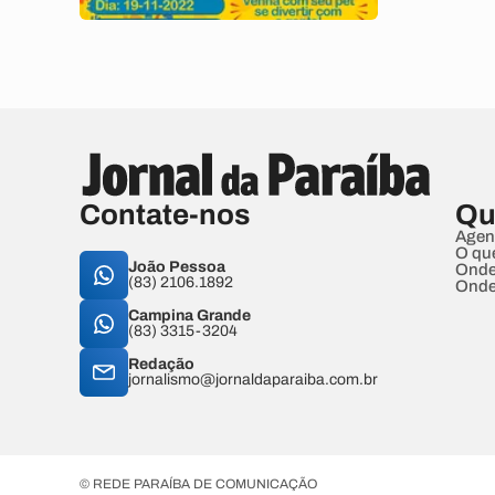
Contate-nos
Qu
Agen
O qu
João Pessoa
Onde
(83) 2106.1892
Onde
Campina Grande
(83) 3315-3204
Redação
jornalismo@jornaldaparaiba.com.br
© REDE PARAÍBA DE COMUNICAÇÃO