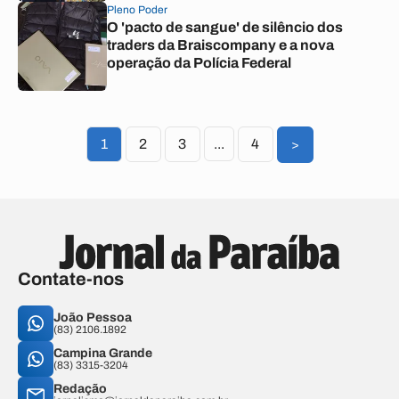
Pleno Poder
O 'pacto de sangue' de silêncio dos
traders da Braiscompany e a nova
operação da Polícia Federal
1
2
3
...
4
>
Contate-nos
João Pessoa
(83) 2106.1892
Campina Grande
(83) 3315-3204
Redação