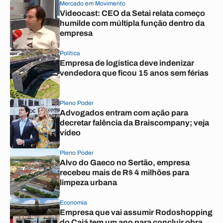
Mercado em Movimento
Videocast: CEO da Setai relata começo
humilde com múltipla função dentro da
empresa
Política
Empresa de logística deve indenizar
vendedora que ficou 15 anos sem férias
Pleno Poder
Advogados entram com ação para
decretar falência da Braiscompany; veja
vídeo
Pleno Poder
Alvo do Gaeco no Sertão, empresa
recebeu mais de R$ 4 milhões para
limpeza urbana
Economia
Empresa que vai assumir Rodoshopping
do Cajá tem um ano para concluir obra