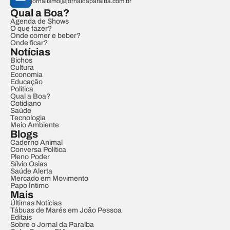
jornalismo@jornaldaparaiba.com.br
Qual a Boa?
Agenda de Shows
O que fazer?
Onde comer e beber?
Onde ficar?
Notícias
Bichos
Cultura
Economia
Educação
Política
Qual a Boa?
Cotidiano
Saúde
Tecnologia
Meio Ambiente
Blogs
Caderno Animal
Conversa Política
Pleno Poder
Sílvio Osias
Saúde Alerta
Mercado em Movimento
Papo Íntimo
Mais
Últimas Notícias
Tábuas de Marés em João Pessoa
Editais
Sobre o Jornal da Paraíba