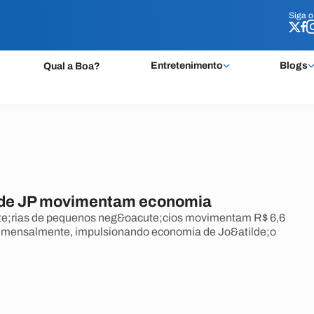
Siga 
Siga 
Entretenimento
Blogs
Qual a Boa?
 de JP movimentam economia
te;rias de pequenos neg&oacute;cios movimentam R$ 6,6
s mensalmente, impulsionando economia de Jo&atilde;o