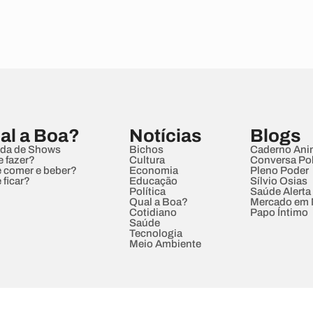
al a Boa?
Notícias
Blogs
da de Shows
Bichos
Caderno Ani
e fazer?
Cultura
Conversa Pol
 comer e beber?
Economia
Pleno Poder
 ficar?
Educação
Sílvio Osias
Política
Saúde Alerta
Qual a Boa?
Mercado em
Cotidiano
Papo Íntimo
Saúde
Tecnologia
Meio Ambiente