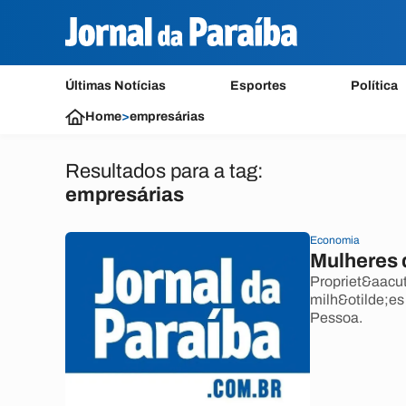
Últimas Notícias
Esportes
Política
Home
>
empresárias
Resultados para a tag:
empresárias
Economia
Mulheres
Propriet&aacu
milh&otilde;e
Pessoa.