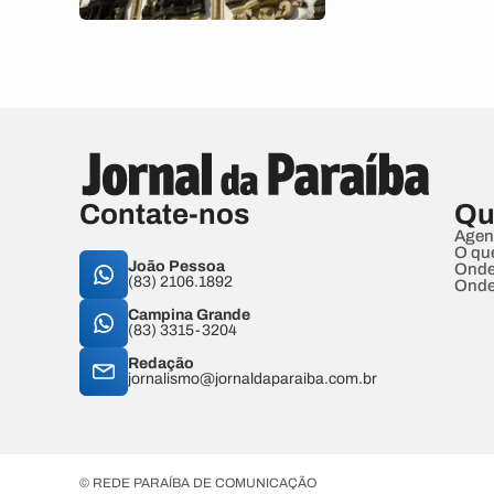
Contate-nos
Qu
Agen
O qu
João Pessoa
Onde
(83) 2106.1892
Onde
Campina Grande
(83) 3315-3204
Redação
jornalismo@jornaldaparaiba.com.br
© REDE PARAÍBA DE COMUNICAÇÃO