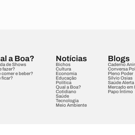
al a Boa?
Notícias
Blogs
da de Shows
Bichos
Caderno Ani
e fazer?
Cultura
Conversa Pol
 comer e beber?
Economia
Pleno Poder
 ficar?
Educação
Sílvio Osias
Política
Saúde Alerta
Qual a Boa?
Mercado em
Cotidiano
Papo Íntimo
Saúde
Tecnologia
Meio Ambiente