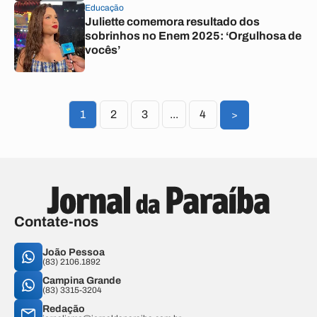
Educação
Juliette comemora resultado dos
sobrinhos no Enem 2025: ‘Orgulhosa de
vocês’
1
2
3
...
4
>
Contate-nos
João Pessoa
(83) 2106.1892
Campina Grande
(83) 3315-3204
Redação