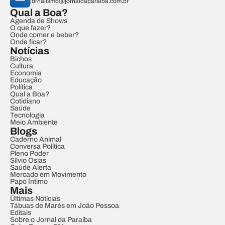
jornalismo@jornaldaparaiba.com.br
Qual a Boa?
Agenda de Shows
O que fazer?
Onde comer e beber?
Onde ficar?
Notícias
Bichos
Cultura
Economia
Educação
Política
Qual a Boa?
Cotidiano
Saúde
Tecnologia
Meio Ambiente
Blogs
Caderno Animal
Conversa Política
Pleno Poder
Sílvio Osias
Saúde Alerta
Mercado em Movimento
Papo Íntimo
Mais
Últimas Notícias
Tábuas de Marés em João Pessoa
Editais
Sobre o Jornal da Paraíba