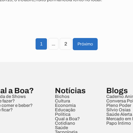
1
...
2
Próximo
al a Boa?
Notícias
Blogs
da de Shows
Bichos
Caderno Ani
e fazer?
Cultura
Conversa Pol
 comer e beber?
Economia
Pleno Poder
 ficar?
Educação
Sílvio Osias
Política
Saúde Alerta
Qual a Boa?
Mercado em
Cotidiano
Papo Íntimo
Saúde
Tecnologia