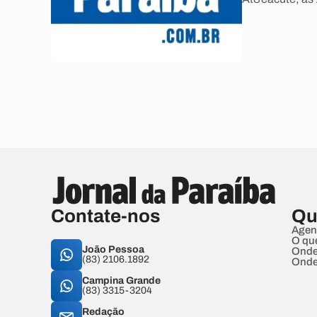
Contate-nos
Qu
Agen
O qu
João Pessoa
Onde
(83) 2106.1892
Onde
Campina Grande
(83) 3315-3204
Redação