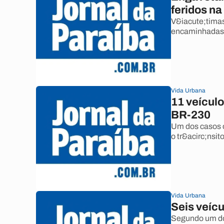
feridos n
V&iacute;timas
encaminhadas 
Vida Urbana
11 veícul
BR-230
Um dos casos 
o tr&acirc;nsit
Vida Urbana
Seis veíc
Segundo um dos