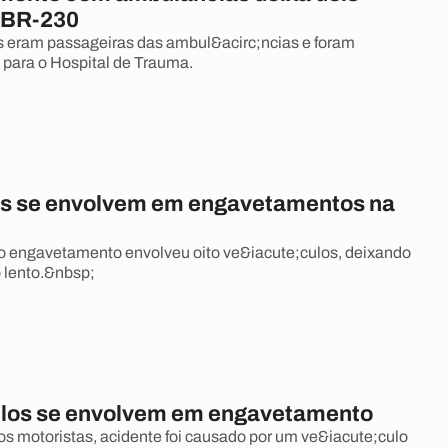
a BR-230
 eram passageiras das ambul&acirc;ncias e foram
para o Hospital de Trauma.
os se envolvem em engavetamentos na
o engavetamento envolveu oito ve&iacute;culos, deixando
o lento.&nbsp;
ulos se envolvem em engavetamento
 motoristas, acidente foi causado por um ve&iacute;culo