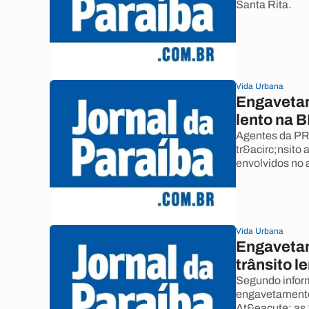
Santa Rita.
Vida Urbana
Engavetam
lento na 
Agentes da PRF
tr&acirc;nsito
envolvidos no 
Vida Urbana
Engavetam
trânsito 
Segundo inform
engavetamento 
At&eacute; as 1