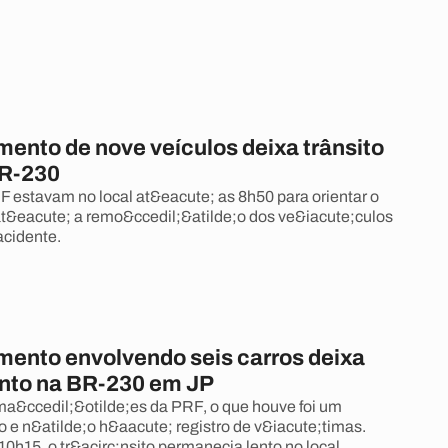
ento de nove veículos deixa trânsito
BR-230
 estavam no local at&eacute; as 8h50 para orientar o
 at&eacute; a remo&ccedil;&atilde;o dos ve&iacute;culos
acidente.
ento envolvendo seis carros deixa
lento na BR-230 em JP
a&ccedil;&otilde;es da PRF, o que houve foi um
e n&atilde;o h&aacute; registro de v&iacute;timas.
0h15, o tr&acirc;nsito permanecia lento no local.