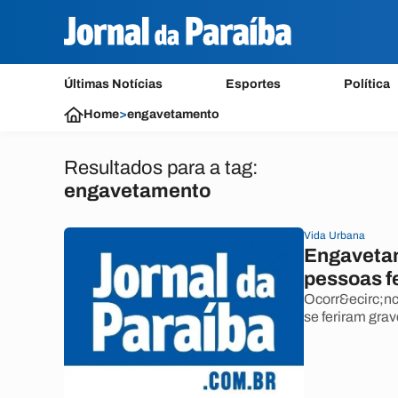
Últimas Notícias
Esportes
Política
Home
>
engavetamento
Resultados para a tag:
engavetamento
Vida Urbana
Engavetam
pessoas f
Ocorr&ecirc;nci
se feriram gra