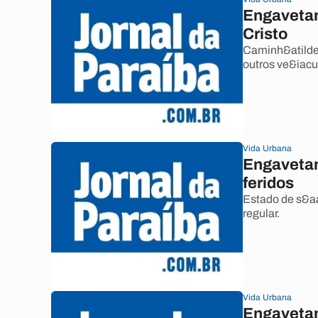
Engavetame
Cristo
Caminh&atilde;
outros ve&iacu
Vida Urbana
Engavetam
feridos
Estado de s&aa
regular.
Vida Urbana
Engavetam