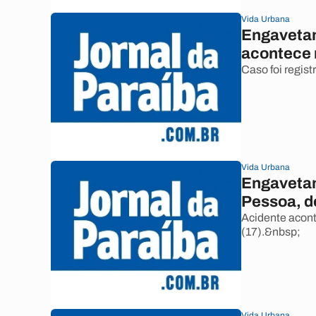
Vida Urbana
Engavetam
acontece 
Caso foi regist
Vida Urbana
Engavetam
Pessoa, de
Acidente acont
(17).&nbsp;
Vida Urbana