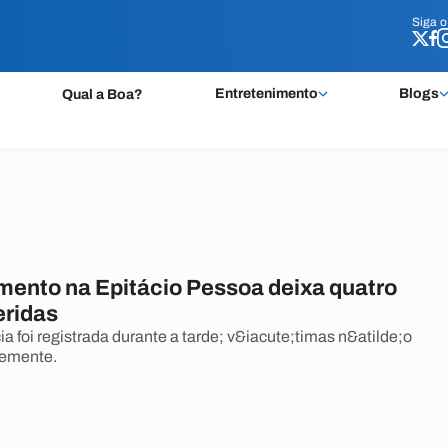
Siga 
Siga 
Entretenimento
Blogs
Qual a Boa?
ento na Epitácio Pessoa deixa quatro
eridas
a foi registrada durante a tarde; v&iacute;timas n&atilde;o
vemente.