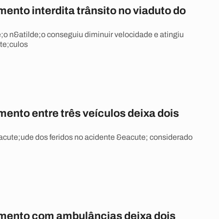
nto interdita trânsito no viaduto do
o n&atilde;o conseguiu diminuir velocidade e atingiu
te;culos
ento entre três veículos deixa dois
cute;ude dos feridos no acidente &eacute; considerado
ento com ambulâncias deixa dois