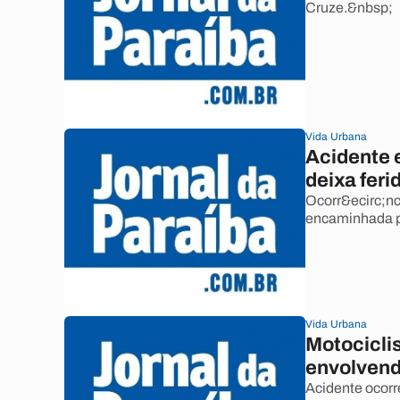
Cruze.&nbsp;
Vida Urbana
Acidente 
deixa feri
Ocorr&ecirc;nci
encaminhada p
Vida Urbana
Motocicli
envolvend
Acidente ocorre