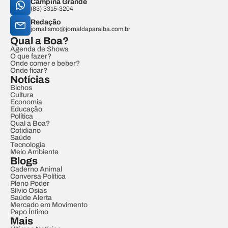
Campina Grande
(83) 3315-3204
Redação
jornalismo@jornaldaparaiba.com.br
Qual a Boa?
Agenda de Shows
O que fazer?
Onde comer e beber?
Onde ficar?
Notícias
Bichos
Cultura
Economia
Educação
Política
Qual a Boa?
Cotidiano
Saúde
Tecnologia
Meio Ambiente
Blogs
Caderno Animal
Conversa Política
Pleno Poder
Sílvio Osias
Saúde Alerta
Mercado em Movimento
Papo Íntimo
Mais