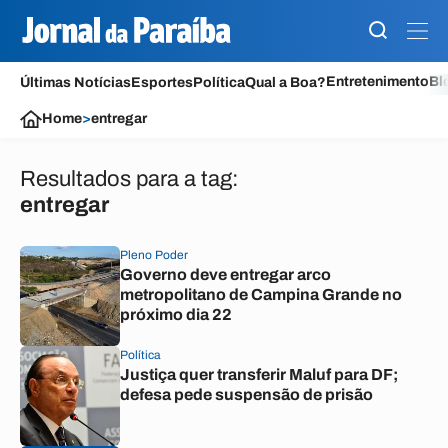
Entretenimento
Bl
Últimas Notícias
Esportes
Política
Qual a Boa?
Home
>
entregar
Resultados para a tag:
entregar
Pleno Poder
Governo deve entregar arco
metropolitano de Campina Grande no
próximo dia 22
Política
Justiça quer transferir Maluf para DF;
defesa pede suspensão de prisão