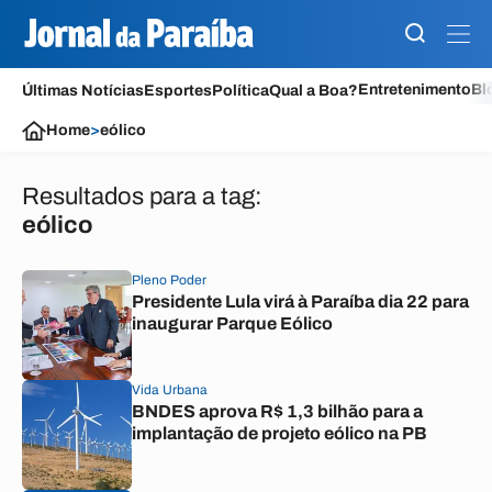
Entretenimento
Bl
Últimas Notícias
Esportes
Política
Qual a Boa?
Home
>
eólico
Resultados para a tag:
eólico
Pleno Poder
Presidente Lula virá à Paraíba dia 22 para
inaugurar Parque Eólico
Vida Urbana
BNDES aprova R$ 1,3 bilhão para a
implantação de projeto eólico na PB