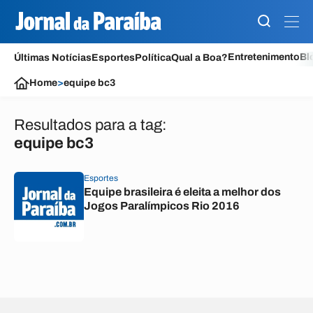
Entretenimento
Bl
Últimas Notícias
Esportes
Política
Qual a Boa?
Home
>
equipe bc3
Resultados para a tag:
equipe bc3
Esportes
Equipe brasileira é eleita a melhor dos
Jogos Paralímpicos Rio 2016