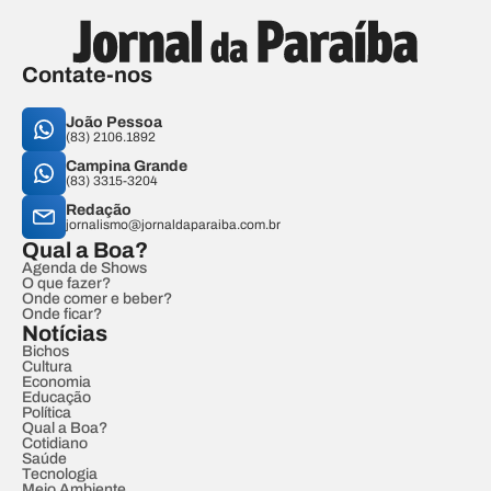
Contate-nos
João Pessoa
(83) 2106.1892
Campina Grande
(83) 3315-3204
Redação
jornalismo@jornaldaparaiba.com.br
Qual a Boa?
Agenda de Shows
O que fazer?
Onde comer e beber?
Onde ficar?
Notícias
Bichos
Cultura
Economia
Educação
Política
Qual a Boa?
Cotidiano
Saúde
Tecnologia
Meio Ambiente