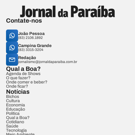
Contate-nos
João Pessoa
(83) 2106.1892
Campina Grande
(83) 3315-3204
Redação
jornalismo@jornaldaparaiba.com.br
Qual a Boa?
Agenda de Shows
O que fazer?
Onde comer e beber?
Onde ficar?
Notícias
Bichos
Cultura
Economia
Educação
Política
Qual a Boa?
Cotidiano
Saúde
Tecnologia
Meio Ambiente