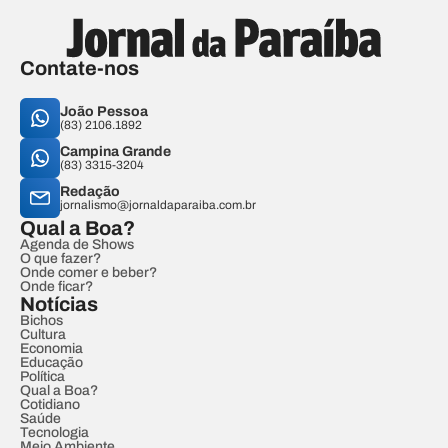
Contate-nos
João Pessoa
(83) 2106.1892
Campina Grande
(83) 3315-3204
Redação
jornalismo@jornaldaparaiba.com.br
Qual a Boa?
Agenda de Shows
O que fazer?
Onde comer e beber?
Onde ficar?
Notícias
Bichos
Cultura
Economia
Educação
Política
Qual a Boa?
Cotidiano
Saúde
Tecnologia
Meio Ambiente