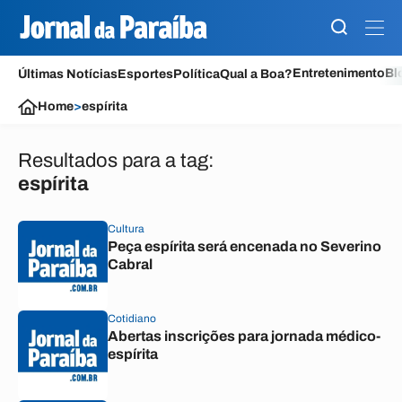
Entretenimento
Bl
Últimas Notícias
Esportes
Política
Qual a Boa?
Home
>
espírita
Resultados para a tag:
espírita
Cultura
Peça espírita será encenada no Severino
Cabral
Cotidiano
Abertas inscrições para jornada médico-
espírita