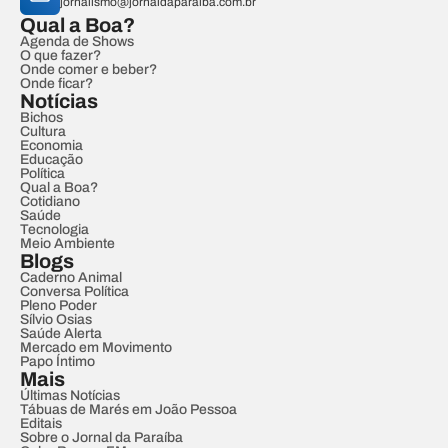
jornalismo@jornaldaparaiba.com.br
Qual a Boa?
Agenda de Shows
O que fazer?
Onde comer e beber?
Onde ficar?
Notícias
Bichos
Cultura
Economia
Educação
Política
Qual a Boa?
Cotidiano
Saúde
Tecnologia
Meio Ambiente
Blogs
Caderno Animal
Conversa Política
Pleno Poder
Sílvio Osias
Saúde Alerta
Mercado em Movimento
Papo Íntimo
Mais
Últimas Notícias
Tábuas de Marés em João Pessoa
Editais
Sobre o Jornal da Paraíba