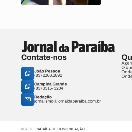
Contate-nos
Qu
Agen
O qu
João Pessoa
Onde
(83) 2106.1892
Onde
Campina Grande
(83) 3315-3204
Redação
jornalismo@jornaldaparaiba.com.br
© REDE PARAÍBA DE COMUNICAÇÃO