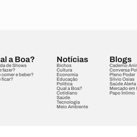
al a Boa?
Notícias
Blogs
da de Shows
Bichos
Caderno Ani
e fazer?
Cultura
Conversa Pol
 comer e beber?
Economia
Pleno Poder
 ficar?
Educação
Sílvio Osias
Política
Saúde Alerta
Qual a Boa?
Mercado em
Cotidiano
Papo Íntimo
Saúde
Tecnologia
Meio Ambiente