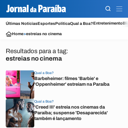
Entretenimento
Bl
Últimas Notícias
Esportes
Política
Qual a Boa?
Home
>
estreias no cinema
Resultados para a tag:
estreias no cinema
Qual a Boa?
Barbeheimer: filmes 'Barbie' e
'Oppenheimer' estreiam na Paraíba
Qual a Boa?
'Creed III' estreia nos cinemas da
Paraíba; suspense 'Desaparecida'
também é lançamento