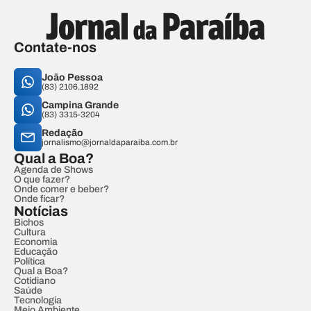
Contate-nos
João Pessoa
(83) 2106.1892
Campina Grande
(83) 3315-3204
Redação
jornalismo@jornaldaparaiba.com.br
Qual a Boa?
Agenda de Shows
O que fazer?
Onde comer e beber?
Onde ficar?
Notícias
Bichos
Cultura
Economia
Educação
Política
Qual a Boa?
Cotidiano
Saúde
Tecnologia
Meio Ambiente