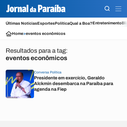
Entretenimento
Bl
Últimas Notícias
Esportes
Política
Qual a Boa?
Home
>
eventos econômicos
Resultados para a tag:
eventos econômicos
Conversa Política
Presidente em exercício, Geraldo
Alckmin desembarca na Paraíba para
agenda na Fiep