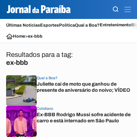
Entretenimento
Bl
Últimas Notícias
Esportes
Política
Qual a Boa?
Home
>
ex-bbb
Resultados para a tag:
ex-bbb
Qual a Boa?
Juliette cai de moto que ganhou de
presente de aniversário do noivo; VÍDEO
Cotidiano
Ex-BBB Rodrigo Mussi sofre acidente de
carro e está internado em São Paulo